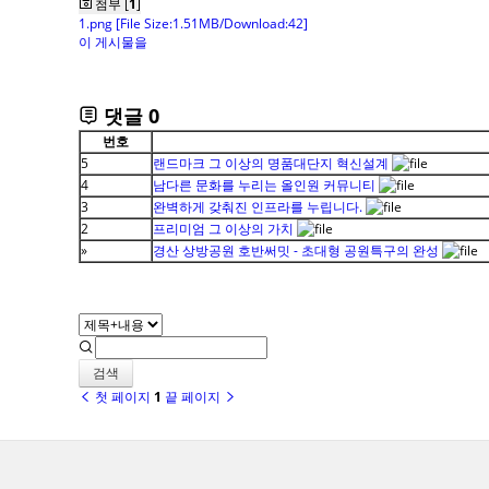
첨부 [
1
]
1.png
[File Size:1.51MB/Download:42]
이 게시물을
댓글
0
번호
5
랜드마크 그 이상의 명품대단지 혁신설계
4
남다른 문화를 누리는 올인원 커뮤니티
3
완벽하게 갖춰진 인프라를 누립니다.
2
프리미엄 그 이상의 가치
»
경산 상방공원 호반써밋 - 초대형 공원특구의 완성
검색
첫 페이지
1
끝 페이지